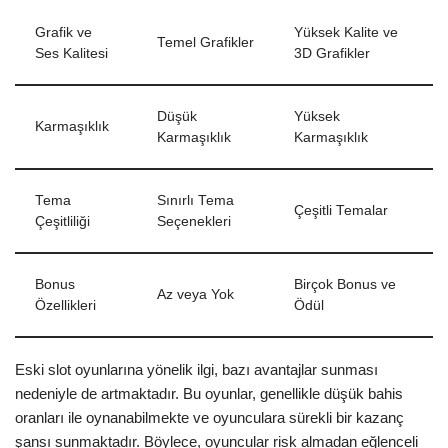
Grafik ve
Yüksek Kalite ve
Temel Grafikler
Ses Kalitesi
3D Grafikler
Düşük
Yüksek
Karmaşıklık
Karmaşıklık
Karmaşıklık
Tema
Sınırlı Tema
Çeşitli Temalar
Çeşitliliği
Seçenekleri
Bonus
Birçok Bonus ve
Az veya Yok
Özellikleri
Ödül
Eski slot oyunlarına yönelik ilgi, bazı avantajlar sunması
nedeniyle de artmaktadır. Bu oyunlar, genellikle düşük bahis
oranları ile oynanabilmekte ve oyunculara sürekli bir kazanç
şansı sunmaktadır. Böylece, oyuncular risk almadan eğlenceli