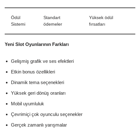
Ödül
Standart
Yüksek ödül
Sistemi
ödemeler
fırsatları
Yeni Slot Oyunlarının Farkları
Gelişmiş grafik ve ses efektleri
Etkin bonus özellikleri
Dinamik tema seçenekleri
Yüksek geri dönüş oranları
Mobil uyumluluk
Çevrimiçi çok oyunculu seçenekler
Gerçek zamanlı yarışmalar