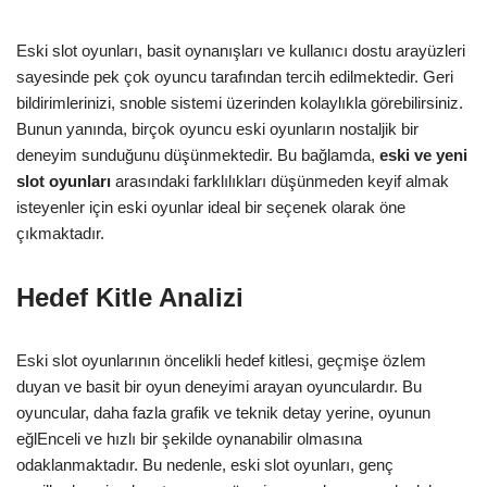
Eski slot oyunları, basit oynanışları ve kullanıcı dostu arayüzleri
sayesinde pek çok oyuncu tarafından tercih edilmektedir. Geri
bildirimlerinizi, snoble sistemi üzerinden kolaylıkla görebilirsiniz.
Bunun yanında, birçok oyuncu eski oyunların nostaljik bir
deneyim sunduğunu düşünmektedir. Bu bağlamda,
eski ve yeni
slot oyunları
arasındaki farklılıkları düşünmeden keyif almak
isteyenler için eski oyunlar ideal bir seçenek olarak öne
çıkmaktadır.
Hedef Kitle Analizi
Eski slot oyunlarının öncelikli hedef kitlesi, geçmişe özlem
duyan ve basit bir oyun deneyimi arayan oyunculardır. Bu
oyuncular, daha fazla grafik ve teknik detay yerine, oyunun
eğlEnceli ve hızlı bir şekilde oynanabilir olmasına
odaklanmaktadır. Bu nedenle, eski slot oyunları, genç