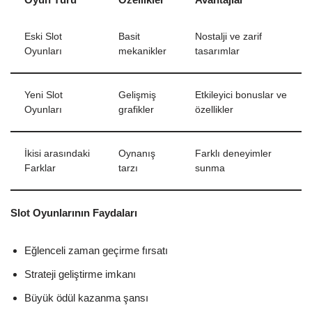
Eski Slot
Basit
Nostalji ve zarif
Oyunları
mekanikler
tasarımlar
Yeni Slot
Gelişmiş
Etkileyici bonuslar ve
Oyunları
grafikler
özellikler
İkisi arasındaki
Oynanış
Farklı deneyimler
Farklar
tarzı
sunma
Slot Oyunlarının Faydaları
Eğlenceli zaman geçirme fırsatı
Strateji geliştirme imkanı
Büyük ödül kazanma şansı