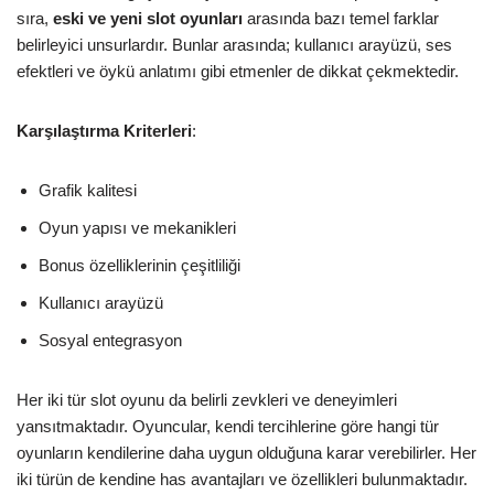
sıra,
eski ve yeni slot oyunları
arasında bazı temel farklar
belirleyici unsurlardır. Bunlar arasında; kullanıcı arayüzü, ses
efektleri ve öykü anlatımı gibi etmenler de dikkat çekmektedir.
Karşılaştırma Kriterleri
:
Grafik kalitesi
Oyun yapısı ve mekanikleri
Bonus özelliklerinin çeşitliliği
Kullanıcı arayüzü
Sosyal entegrasyon
Her iki tür slot oyunu da belirli zevkleri ve deneyimleri
yansıtmaktadır. Oyuncular, kendi tercihlerine göre hangi tür
oyunların kendilerine daha uygun olduğuna karar verebilirler. Her
iki türün de kendine has avantajları ve özellikleri bulunmaktadır.