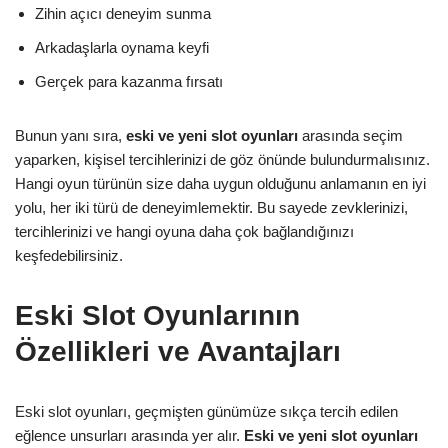
Zihin açıcı deneyim sunma
Arkadaşlarla oynama keyfi
Gerçek para kazanma fırsatı
Bunun yanı sıra,
eski ve yeni slot oyunları
arasında seçim
yaparken, kişisel tercihlerinizi de göz önünde bulundurmalısınız.
Hangi oyun türünün size daha uygun olduğunu anlamanın en iyi
yolu, her iki türü de deneyimlemektir. Bu sayede zevklerinizi,
tercihlerinizi ve hangi oyuna daha çok bağlandığınızı
keşfedebilirsiniz.
Eski Slot Oyunlarının
Özellikleri ve Avantajları
Eski slot oyunları, geçmişten günümüze sıkça tercih edilen
eğlence unsurları arasında yer alır.
Eski ve yeni slot oyunları