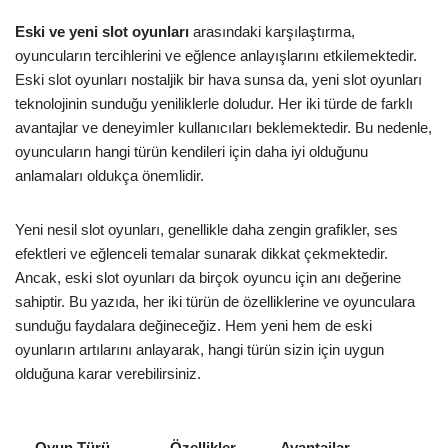
Eski ve yeni slot oyunları
arasındaki karşılaştırma,
oyuncuların tercihlerini ve eğlence anlayışlarını etkilemektedir.
Eski slot oyunları nostaljik bir hava sunsa da, yeni slot oyunları
teknolojinin sunduğu yeniliklerle doludur. Her iki türde de farklı
avantajlar ve deneyimler kullanıcıları beklemektedir. Bu nedenle,
oyuncuların hangi türün kendileri için daha iyi olduğunu
anlamaları oldukça önemlidir.
Yeni nesil slot oyunları, genellikle daha zengin grafikler, ses
efektleri ve eğlenceli temalar sunarak dikkat çekmektedir.
Ancak, eski slot oyunları da birçok oyuncu için anı değerine
sahiptir. Bu yazıda, her iki türün de özelliklerine ve oyunculara
sunduğu faydalara değineceğiz. Hem yeni hem de eski
oyunların artılarını anlayarak, hangi türün sizin için uygun
olduğuna karar verebilirsiniz.
Oyun Türü
Özellikler
Avantajlar