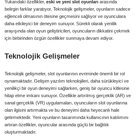
Yukarıdaki özellikler,
eski ve yeni slot oyunları
arasında
belirgin farklar yaratıyor. Teknolojik gelişmeler, oyunların sadece
eğlenceli olmasının ötesine geçmesini sağlıyor ve oyunculara
daha etkileyici bir deneyim sunuyor. Sürekli olarak yenilik
arayışında olan oyun geliştiricileri, oyuncuların dikkatini çekmek
için birbirinden özgün özellikler sunmaya devam ediyor.
Teknolojik Gelişmeler
Teknolojik gelişmeler, slot oyunlarının evriminde önemli bir rol
oynamaktadır. Gelişen yazılım teknolojileri, daha sürükleyici ve
yenilikçi bir oyun deneyimi sağlarken, geniş bir oyuncu kitlesine
hitap etme imkanı sunuyor. Özellikle artırılmış gerçeklik (AR) ve
sanal gerçeklik (VR) uygulamaları, oyuncuların slot oyunlarına
olan ilgisini artırmakta ve bu deneyimi daha heyecanlı hale
getirmektedir. Yeni oyunların tasarımında kullanıcının katılımını
artıran özellikler, oyuncular arasında güçlü bir bağlılık
oluşturmaktadır.