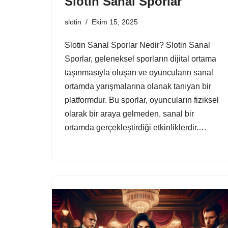
Slotin Sanal Sporlar
slotin
Ekim 15, 2025
Slotin Sanal Sporlar Nedir? Slotin Sanal
Sporlar, geleneksel sporların dijital ortama
taşınmasıyla oluşan ve oyuncuların sanal
ortamda yarışmalarına olanak tanıyan bir
platformdur. Bu sporlar, oyuncuların fiziksel
olarak bir araya gelmeden, sanal bir
ortamda gerçekleştirdiği etkinliklerdir.…