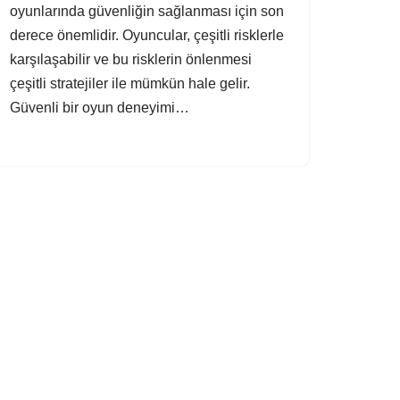
oyunlarında güvenliğin sağlanması için son
derece önemlidir. Oyuncular, çeşitli risklerle
karşılaşabilir ve bu risklerin önlenmesi
çeşitli stratejiler ile mümkün hale gelir.
Güvenli bir oyun deneyimi…