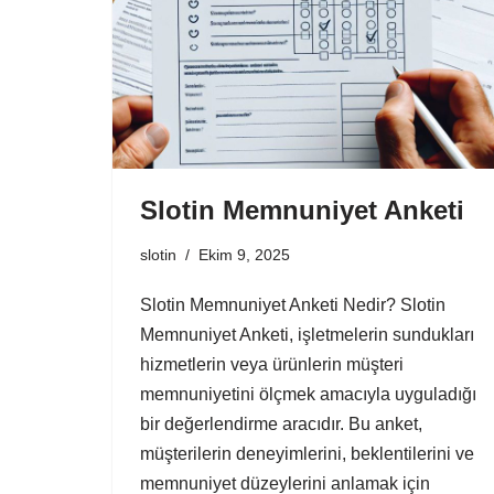
Slotin Memnuniyet Anketi
slotin
Ekim 9, 2025
Slotin Memnuniyet Anketi Nedir? Slotin
Memnuniyet Anketi, işletmelerin sundukları
hizmetlerin veya ürünlerin müşteri
memnuniyetini ölçmek amacıyla uyguladığı
bir değerlendirme aracıdır. Bu anket,
müşterilerin deneyimlerini, beklentilerini ve
memnuniyet düzeylerini anlamak için