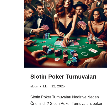
Slotin Poker Turnuvaları
slotin
Ekim 12, 2025
Slotin Poker Turnuvaları Nedir ve Neden
Önemlidir? Slotin Poker Turnuvaları, poker