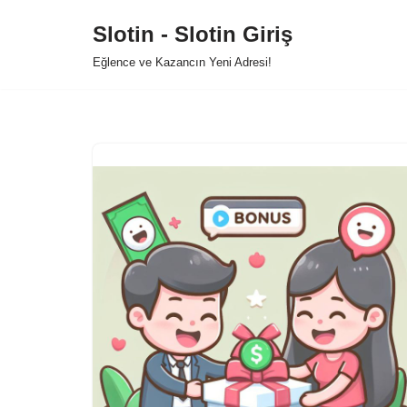
Slotin - Slotin Giriş
İçeriğe
Eğlence ve Kazancın Yeni Adresi!
geç