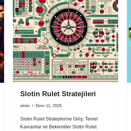
Slotin Rulet Stratejileri
slotin
Ekim 11, 2025
Slotin Rulet Stratejilerine Giriş: Temel
Kavramlar ve Beklentiler Slotin Rulet