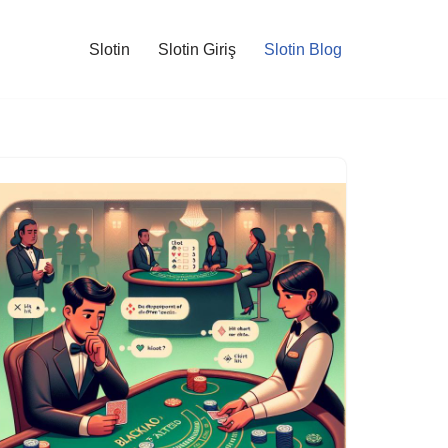
Slotin
Slotin Giriş
Slotin Blog