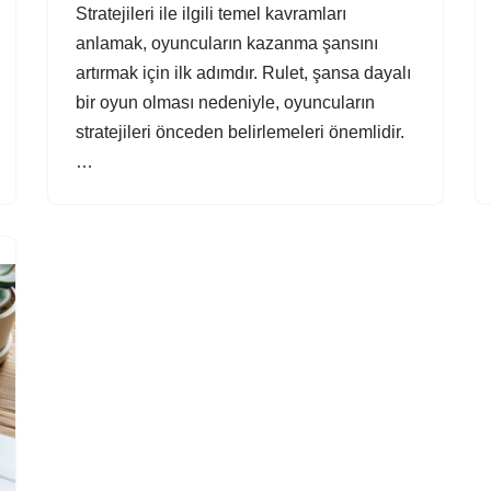
Stratejileri ile ilgili temel kavramları
anlamak, oyuncuların kazanma şansını
artırmak için ilk adımdır. Rulet, şansa dayalı
bir oyun olması nedeniyle, oyuncuların
stratejileri önceden belirlemeleri önemlidir.
…