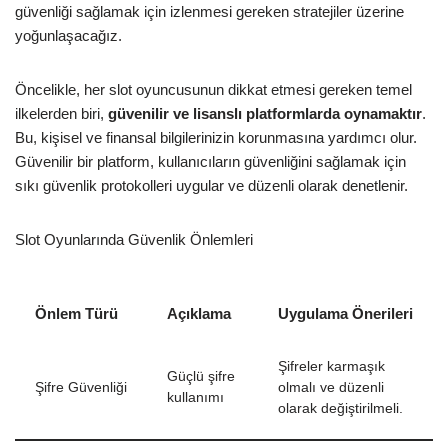
güvenliği sağlamak için izlenmesi gereken stratejiler üzerine
yoğunlaşacağız.
Öncelikle, her slot oyuncusunun dikkat etmesi gereken temel
ilkelerden biri,
güvenilir ve lisanslı platformlarda oynamaktır
.
Bu, kişisel ve finansal bilgilerinizin korunmasına yardımcı olur.
Güvenilir bir platform, kullanıcıların güvenliğini sağlamak için
sıkı güvenlik protokolleri uygular ve düzenli olarak denetlenir.
Slot Oyunlarında Güvenlik Önlemleri
Önlem Türü
Açıklama
Uygulama Önerileri
Şifreler karmaşık
Güçlü şifre
Şifre Güvenliği
olmalı ve düzenli
kullanımı
olarak değiştirilmeli.