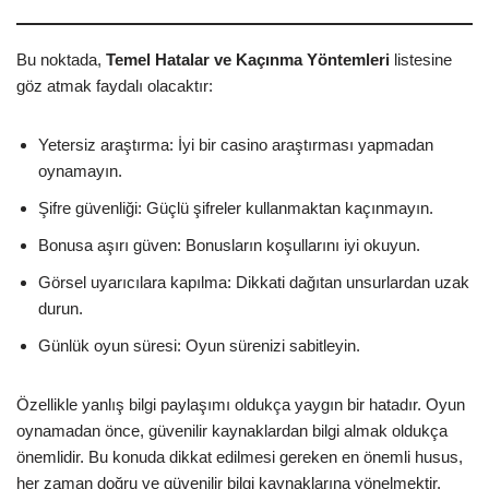
Bu noktada,
Temel Hatalar ve Kaçınma Yöntemleri
listesine
göz atmak faydalı olacaktır:
Yetersiz araştırma: İyi bir casino araştırması yapmadan
oynamayın.
Şifre güvenliği: Güçlü şifreler kullanmaktan kaçınmayın.
Bonusa aşırı güven: Bonusların koşullarını iyi okuyun.
Görsel uyarıcılara kapılma: Dikkati dağıtan unsurlardan uzak
durun.
Günlük oyun süresi: Oyun sürenizi sabitleyin.
Özellikle yanlış bilgi paylaşımı oldukça yaygın bir hatadır. Oyun
oynamadan önce, güvenilir kaynaklardan bilgi almak oldukça
önemlidir. Bu konuda dikkat edilmesi gereken en önemli husus,
her zaman doğru ve güvenilir bilgi kaynaklarına yönelmektir.