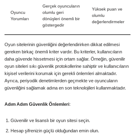
Gerçek oyuncuların
Yüksek puan ve
Oyuncu
olumlu geri
olumlu
Yorumları
dönüşleri önemli bir
değerlendirmeler
göstergedir
Oyun sitelerinin güvenliğini değerlendirirken dikkat edilmesi
gereken birkaç önemli kriter vardır. Bu kriterler, kullanıcıların
daha güvende hissetmesi için ortam sağlar. Örneğin, güvenilir
oyun siteleri sıkı güvenlik protokollerine sahiptir ve kullanıcıların
kişisel verilerini korumak için gerekli önlemleri almaktadır.
Ayrıca, periyodik denetimlerden geçmekte ve oyuncuların
güvenliğini sağlamak adına en son teknolojileri kullanmaktadır.
Adım Adım Güvenlik Önlemleri
:
Güvenilir ve lisanslı bir oyun sitesi seçin.
Hesap şifrenizin güçlü olduğundan emin olun.