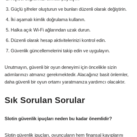
Güçlü şifreler oluşturun ve bunları düzenli olarak değiştirin.
İki aşamalı kimlik doğrulama kullanın.
Halka açık Wi-Fi ağlarından uzak durun.
Düzenli olarak hesap aktivitelerinizi kontrol edin.
Güvenlik güncellemelerini takip edin ve uygulayın.
Unutmayın, güvenli bir oyun deneyimi için öncelikle sizin
adımlarınızı atmanız gerekmektedir. Alacağınız basit önlemler,
daha güvenli bir oyun ortamı yaratmanıza yardımcı olacaktır.
Sık Sorulan Sorular
Slotin güvenlik ipuçları neden bu kadar önemlidir?
Slotin güvenlik ipuçları, oyuncuların hem finansal kayıplarını