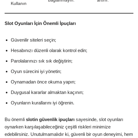
bağlanmayın.
artırır.
Kullanın
Slot Oyunları İçin Önemli İpuçları
Güvenilir siteleri seçin;
Hesabınızı düzenli olarak kontrol edin;
Parolalarınızı sık sık değiştirin;
Oyun sürecini iyi yönetin;
Oynamadan önce okuma yapın;
Duygusal kararlar almaktan kaçının;
Oyunların kurallarını iyi öğrenin.
Bu önemli
slotin güvenlik ipuçları
sayesinde, slot oyunları
oynarken karşılaşabileceğiniz çeşitli riskleri minimize
edebilirsiniz. Unutulmamalıdır ki, güvenli bir oyun deneyimi, hem