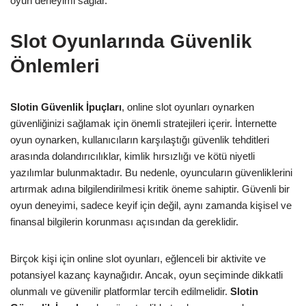
oyun deneyimi sağlar.
Slot Oyunlarında Güvenlik
Önlemleri
Slotin Güvenlik İpuçları
, online slot oyunları oynarken
güvenliğinizi sağlamak için önemli stratejileri içerir. İnternette
oyun oynarken, kullanıcıların karşılaştığı güvenlik tehditleri
arasında dolandırıcılıklar, kimlik hırsızlığı ve kötü niyetli
yazılımlar bulunmaktadır. Bu nedenle, oyuncuların güvenliklerini
artırmak adına bilgilendirilmesi kritik öneme sahiptir. Güvenli bir
oyun deneyimi, sadece keyif için değil, aynı zamanda kişisel ve
finansal bilgilerin korunması açısından da gereklidir.
Birçok kişi için online slot oyunları, eğlenceli bir aktivite ve
potansiyel kazanç kaynağıdır. Ancak, oyun seçiminde dikkatli
olunmalı ve güvenilir platformlar tercih edilmelidir.
Slotin