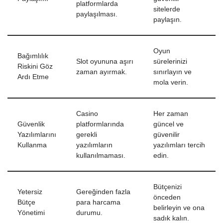
platformlarda
sitelerde
paylaşılması.
paylaşın.
Oyun
Bağımlılık
Slot oyununa aşırı
sürelerinizi
Riskini Göz
zaman ayırmak.
sınırlayın ve
Ardı Etme
mola verin.
Casino
Her zaman
Güvenlik
platformlarında
güncel ve
Yazılımlarını
gerekli
güvenilir
Kullanma
yazılımların
yazılımları tercih
kullanılmaması.
edin.
Bütçenizi
Yetersiz
Gereğinden fazla
önceden
Bütçe
para harcama
belirleyin ve ona
Yönetimi
durumu.
sadık kalın.