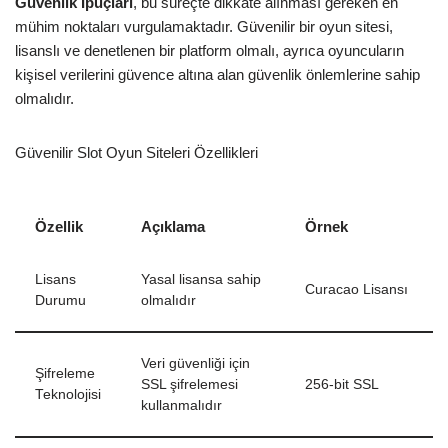
Güvenlik İpuçları
, bu süreçte dikkate alınması gereken en
mühim noktaları vurgulamaktadır. Güvenilir bir oyun sitesi,
lisanslı ve denetlenen bir platform olmalı, ayrıca oyuncuların
kişisel verilerini güvence altına alan güvenlik önlemlerine sahip
olmalıdır.
Güvenilir Slot Oyun Siteleri Özellikleri
Özellik
Açıklama
Örnek
Lisans
Yasal lisansa sahip
Curacao Lisansı
Durumu
olmalıdır
Veri güvenliği için
Şifreleme
SSL şifrelemesi
256-bit SSL
Teknolojisi
kullanmalıdır