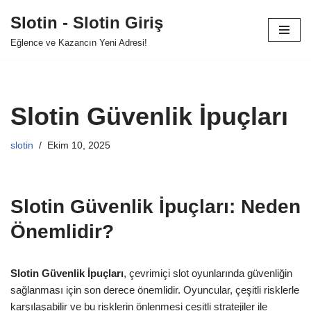
Slotin - Slotin Giriş
İçeriğe
Eğlence ve Kazancın Yeni Adresi!
geç
Slotin Güvenlik İpuçları
slotin
Ekim 10, 2025
Slotin Güvenlik İpuçları: Neden
Önemlidir?
Slotin Güvenlik İpuçları
, çevrimiçi slot oyunlarında güvenliğin
sağlanması için son derece önemlidir. Oyuncular, çeşitli risklerle
karşılaşabilir ve bu risklerin önlenmesi çeşitli stratejiler ile