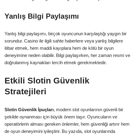
Yanlış Bilgi Paylaşımı
Yanlış bilgi paylaşımı, birçok oyuncunun karşılaştığı yaygın bir
sorundur. Casino ile ilgili sahte haberlere veya yanlış bilgilere
itibar etmek, hem maddi kayıplara hem de kötü bir oyun
deneyimine neden olabilir. Bilgi paylaşırken, her zaman resmi ve
doğrulanmış kaynakları tercih etmek gerekmektedir.
Etkili Slotin Güvenlik
Stratejileri
Slotin Güvenlik İpuçları
, modern slot oyunlarının güvenli bir
şekilde oynanması için büyük önem taşır. Oyuncuların ve
operatörlerin alması gereken önlemler, hem güvenliği artırır hem
de oyun deneyimini iyileştirir. Bu yazıda, slot oyunlarında