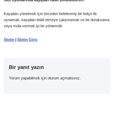
Kayıpları yönetmek için önceden belirlenmiş bir bütçe ile
oynamak, kayıpları telafi etmeye çalışmamak ve bir duraksama
veya mola vermek iyi bir yöntemdir.
Slotin
|
Slotin Giriş
Bir yanıt yazın
Yorum yapabilmek için
oturum açmalısınız
.