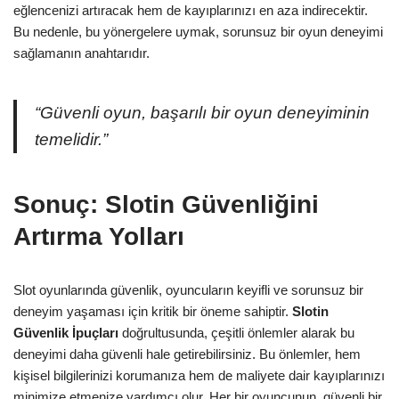
eğlencenizi artıracak hem de kayıplarınızı en aza indirecektir.
Bu nedenle, bu yönergelere uymak, sorunsuz bir oyun deneyimi
sağlamanın anahtarıdır.
“Güvenli oyun, başarılı bir oyun deneyiminin
temelidir.”
Sonuç: Slotin Güvenliğini
Artırma Yolları
Slot oyunlarında güvenlik, oyuncuların keyifli ve sorunsuz bir
deneyim yaşaması için kritik bir öneme sahiptir.
Slotin
Güvenlik İpuçları
doğrultusunda, çeşitli önlemler alarak bu
deneyimi daha güvenli hale getirebilirsiniz. Bu önlemler, hem
kişisel bilgilerinizi korumanıza hem de maliyete dair kayıplarınızı
minimize etmenize yardımcı olur. Her bir oyuncunun, güvenli bir