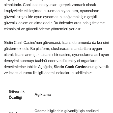
almaktadır. Canlı casino oyunları, gerçek zamanlı olarak
krupiyelerle etkileşimde bulunmanın yanı sıra, oyuncuların
güvenli bir şekilde oyun oynamasını sağlamak için çeşitli
güvenlik önlemleri almaktadır. Bu önlemler arasında şifreleme
teknolojisi ve güvenli ödeme yöntemleri yer alır.
Slotin Canlı Casino’nun güvencesi, lisans durumunda da kendini
göstermektedir. Bu platform, uluslararası standartlara uygun
olarak lisanslanmıştır. Lisanslı bir casino, oyuncularına adil oyun
deneyimi sunmayı taahhüt eder ve düzenleyici organların
denetimlerine tabidir. Aşağıda,
Slotin Canlı Casino
’nun güvenlik
ve lisans durumu ile ilgili önemli noktaları bulabilirsiniz:
Güvenlik
Açıklama
Özelliği
Ödeme bilgilerinin güvenliği için endüstri