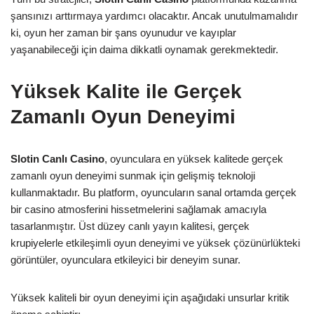
şansınızı arttırmaya yardımcı olacaktır. Ancak unutulmamalıdır
ki, oyun her zaman bir şans oyunudur ve kayıplar
yaşanabileceği için daima dikkatli oynamak gerekmektedir.
Yüksek Kalite ile Gerçek
Zamanlı Oyun Deneyimi
Slotin Canlı Casino
, oyunculara en yüksek kalitede gerçek
zamanlı oyun deneyimi sunmak için gelişmiş teknoloji
kullanmaktadır. Bu platform, oyuncuların sanal ortamda gerçek
bir casino atmosferini hissetmelerini sağlamak amacıyla
tasarlanmıştır. Üst düzey canlı yayın kalitesi, gerçek
krupiyelerle etkileşimli oyun deneyimi ve yüksek çözünürlükteki
görüntüler, oyunculara etkileyici bir deneyim sunar.
Yüksek kaliteli bir oyun deneyimi için aşağıdaki unsurlar kritik