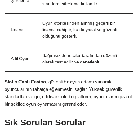
Şifreleme
standardı şifreleme kullanılır.
Oyun otoritesinden alınmış geçerli bir
Lisans
lisansa sahiptir, bu da yasal ve güvenli
olduğunu gösterir.
Bağımsız denetçiler tarafından düzenli
Adil Oyun
olarak test edilir ve denetlenir.
Slotin Canlı Casino
, güvenli bir oyun ortamı sunarak
oyuncularının rahatça eğlenmesini sağlar. Yüksek güvenlik
standartları ve geçerli lisansı ile bu platform, oyuncuların güvenli
bir şekilde oyun oynamasını garanti eder.
Sık Sorulan Sorular