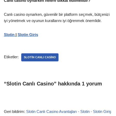
Canlı casino oynarken nelere dikkat edilmelidir?
Canlı casino oynarken, güvenilir bir platform seçmek, bütçenizi
iyi yönetmek ve oyunun kurallarını iyi öğrenmek önemlidir.
Slotin
|
Slotin Giriş
Etiketler:
SLOTIN CANLI CASINO
“Slotin Canlı Casino” hakkında 1 yorum
Geri bildirim:
Slotin Canlı Casino Avantajları - Slotin - Slotin Giriş