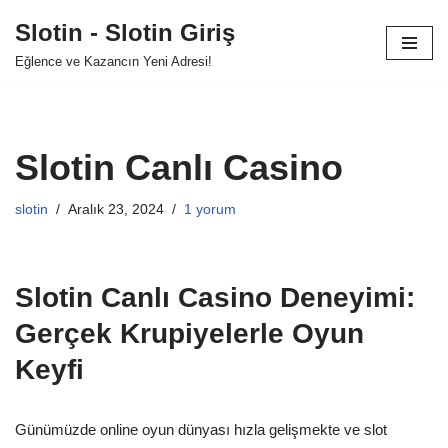
Slotin - Slotin Giriş
İçeriğe
Eğlence ve Kazancın Yeni Adresi!
geç
Slotin Canlı Casino
slotin
Aralık 23, 2024
1 yorum
Slotin Canlı Casino Deneyimi:
Gerçek Krupiyelerle Oyun
Keyfi
Günümüzde online oyun dünyası hızla gelişmekte ve slot