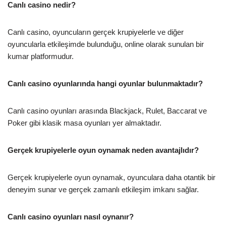
Canlı casino nedir?
Canlı casino, oyuncuların gerçek krupiyelerle ve diğer
oyuncularla etkileşimde bulunduğu, online olarak sunulan bir
kumar platformudur.
Canlı casino oyunlarında hangi oyunlar bulunmaktadır?
Canlı casino oyunları arasında Blackjack, Rulet, Baccarat ve
Poker gibi klasik masa oyunları yer almaktadır.
Gerçek krupiyelerle oyun oynamak neden avantajlıdır?
Gerçek krupiyelerle oyun oynamak, oyunculara daha otantik bir
deneyim sunar ve gerçek zamanlı etkileşim imkanı sağlar.
Canlı casino oyunları nasıl oynanır?