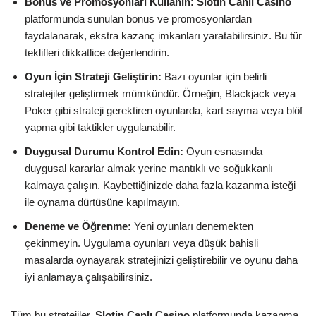
Bonus ve Promosyonları Kullanın:
Slotin Canlı Casino
platformunda sunulan bonus ve promosyonlardan
faydalanarak, ekstra kazanç imkanları yaratabilirsiniz. Bu tür
teklifleri dikkatlice değerlendirin.
Oyun İçin Strateji Geliştirin:
Bazı oyunlar için belirli
stratejiler geliştirmek mümkündür. Örneğin, Blackjack veya
Poker gibi strateji gerektiren oyunlarda, kart sayma veya blöf
yapma gibi taktikler uygulanabilir.
Duygusal Durumu Kontrol Edin:
Oyun esnasında
duygusal kararlar almak yerine mantıklı ve soğukkanlı
kalmaya çalışın. Kaybettiğinizde daha fazla kazanma isteği
ile oynama dürtüsüne kapılmayın.
Deneme ve Öğrenme:
Yeni oyunları denemekten
çekinmeyin. Uygulama oyunları veya düşük bahisli
masalarda oynayarak stratejinizi geliştirebilir ve oyunu daha
iyi anlamaya çalışabilirsiniz.
Tüm bu stratejiler,
Slotin Canlı Casino
platformunda kazanma