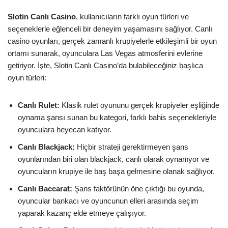
Slotin Canlı Casino
, kullanıcıların farklı oyun türleri ve
seçeneklerle eğlenceli bir deneyim yaşamasını sağlıyor. Canlı
casino oyunları, gerçek zamanlı krupiyelerle etkileşimli bir oyun
ortamı sunarak, oyunculara Las Vegas atmosferini evlerine
getiriyor. İşte, Slotin Canlı Casino’da bulabileceğiniz başlıca
oyun türleri:
Canlı Rulet:
Klasik rulet oyununu gerçek krupiyeler eşliğinde
oynama şansı sunan bu kategori, farklı bahis seçenekleriyle
oyunculara heyecan katıyor.
Canlı Blackjack:
Hiçbir strateji gerektirmeyen şans
oyunlarından biri olan blackjack, canlı olarak oynanıyor ve
oyuncuların krupiye ile baş başa gelmesine olanak sağlıyor.
Canlı Baccarat:
Şans faktörünün öne çıktığı bu oyunda,
oyuncular bankacı ve oyuncunun elleri arasında seçim
yaparak kazanç elde etmeye çalışıyor.