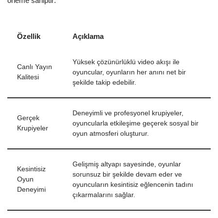
öneme sahiptir:
Özellik
Açıklama
Yüksek çözünürlüklü video akışı ile
Canlı Yayın
oyuncular, oyunların her anını net bir
Kalitesi
şekilde takip edebilir.
Deneyimli ve profesyonel krupiyeler,
Gerçek
oyuncularla etkileşime geçerek sosyal bir
Krupiyeler
oyun atmosferi oluşturur.
Gelişmiş altyapı sayesinde, oyunlar
Kesintisiz
sorunsuz bir şekilde devam eder ve
Oyun
oyuncuların kesintisiz eğlencenin tadını
Deneyimi
çıkarmalarını sağlar.