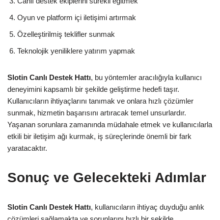
Canlı destek ekiplerini sürekli eğitmek
Oyun ve platform içi iletişimi artırmak
Özelleştirilmiş teklifler sunmak
Teknolojik yeniliklere yatırım yapmak
Slotin Canlı Destek Hattı
, bu yöntemler aracılığıyla kullanıcı
deneyimini kapsamlı bir şekilde geliştirme hedefi taşır.
Kullanıcıların ihtiyaçlarını tanımak ve onlara hızlı çözümler
sunmak, hizmetin başarısını artıracak temel unsurlardır.
Yaşanan sorunlara zamanında müdahale etmek ve kullanıcılarla
etkili bir iletişim ağı kurmak, iş süreçlerinde önemli bir fark
yaratacaktır.
Sonuç ve Gelecekteki Adımlar
Slotin Canlı Destek Hattı
, kullanıcıların ihtiyaç duyduğu anlık
çözümleri sağlamakta ve sorunlarını hızlı bir şekilde