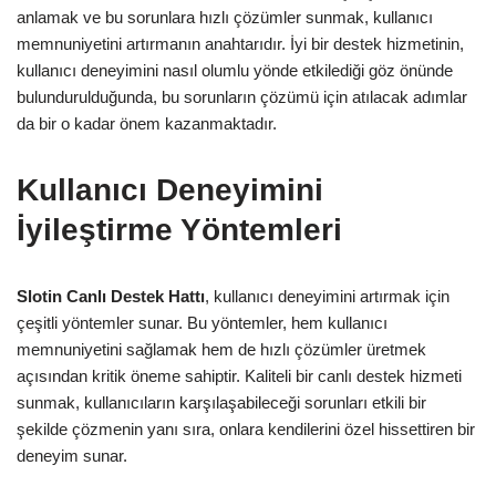
anlamak ve bu sorunlara hızlı çözümler sunmak, kullanıcı
memnuniyetini artırmanın anahtarıdır. İyi bir destek hizmetinin,
kullanıcı deneyimini nasıl olumlu yönde etkilediği göz önünde
bulundurulduğunda, bu sorunların çözümü için atılacak adımlar
da bir o kadar önem kazanmaktadır.
Kullanıcı Deneyimini
İyileştirme Yöntemleri
Slotin Canlı Destek Hattı
, kullanıcı deneyimini artırmak için
çeşitli yöntemler sunar. Bu yöntemler, hem kullanıcı
memnuniyetini sağlamak hem de hızlı çözümler üretmek
açısından kritik öneme sahiptir. Kaliteli bir canlı destek hizmeti
sunmak, kullanıcıların karşılaşabileceği sorunları etkili bir
şekilde çözmenin yanı sıra, onlara kendilerini özel hissettiren bir
deneyim sunar.