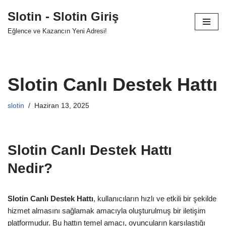
Slotin - Slotin Giriş
İçeriğe
Eğlence ve Kazancın Yeni Adresi!
geç
Slotin Canlı Destek Hattı
slotin
Haziran 13, 2025
Slotin Canlı Destek Hattı
Nedir?
Slotin Canlı Destek Hattı
, kullanıcıların hızlı ve etkili bir şekilde
hizmet almasını sağlamak amacıyla oluşturulmuş bir iletişim
platformudur. Bu hattın temel amacı, oyuncuların karşılaştığı