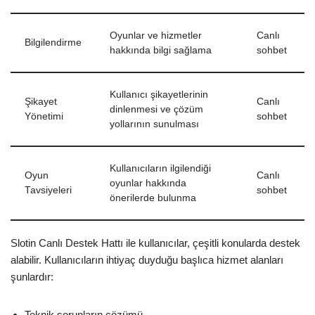
Oyunlar ve hizmetler
Canlı
Bilgilendirme
hakkında bilgi sağlama
sohbet
Kullanıcı şikayetlerinin
Şikayet
Canlı
dinlenmesi ve çözüm
Yönetimi
sohbet
yollarının sunulması
Kullanıcıların ilgilendiği
Oyun
Canlı
oyunlar hakkında
Tavsiyeleri
sohbet
önerilerde bulunma
Slotin Canlı Destek Hattı ile kullanıcılar, çeşitli konularda destek
alabilir. Kullanıcıların ihtiyaç duyduğu başlıca hizmet alanları
şunlardır:
Teknik sorunların çözümü