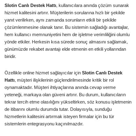
Slotin Canlı Destek Hattı
, kullanıcılara anında çözüm sunarak
hizmet kalitesini artırır. Müşterilerin sorularına hızlı bir şekilde
yanıt verilirken, aynı zamanda sorunların etkili bir şekilde
çözümlenmesine olanak tanır. Bu sistemin sağladığı avantajlar,
hem kullanıcı memnuniyetini hem de işletme verimliliğini olumlu
yönde etkiler. Herkesin kısa sürede sonuç almasını sağlamak,
günümüzde rekabet avantajı elde etmenin en etkili yollarından
biridir.
Özellikle online hizmet sağlayıcılar için
Slotin Canlı Destek
Hattı
, müşteri ilişkilerinin güçlendirilmesinde kritik bir rol
oynamaktadır. Müşteri ihtiyaçlarına anında cevap verme
yeteneği, markaya olan güveni artırır. Bu durum, kullanıcıların
tekrar tercih etme olasılığını yükseltirken, söz konusu işletmenin
de itibarını olumlu durumda tutar. Dolayısıyla, sunduğu
hizmetlerin kalitesini artırmak isteyen firmalar için bu tür
sistemlerin entegrasyonu kaçınılmazdır.