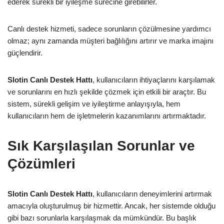
ederek sürekli bir iyileşme sürecine girebilirler.
Canlı destek hizmeti, sadece sorunların çözülmesine yardımcı
olmaz; aynı zamanda müşteri bağlılığını artırır ve marka imajını
güçlendirir.
Slotin Canlı Destek Hattı
, kullanıcıların ihtiyaçlarını karşılamak
ve sorunlarını en hızlı şekilde çözmek için etkili bir araçtır. Bu
sistem, sürekli gelişim ve iyileştirme anlayışıyla, hem
kullanıcıların hem de işletmelerin kazanımlarını artırmaktadır.
Sık Karşılaşılan Sorunlar ve
Çözümleri
Slotin Canlı Destek Hattı
, kullanıcıların deneyimlerini artırmak
amacıyla oluşturulmuş bir hizmettir. Ancak, her sistemde olduğu
gibi bazı sorunlarla karşılaşmak da mümkündür. Bu başlık