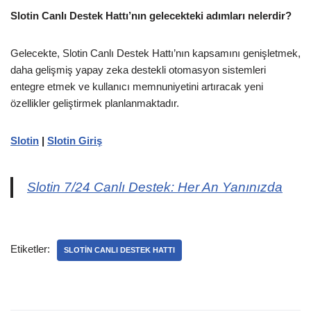
Slotin Canlı Destek Hattı’nın gelecekteki adımları nelerdir?
Gelecekte, Slotin Canlı Destek Hattı’nın kapsamını genişletmek,
daha gelişmiş yapay zeka destekli otomasyon sistemleri
entegre etmek ve kullanıcı memnuniyetini artıracak yeni
özellikler geliştirmek planlanmaktadır.
Slotin
|
Slotin Giriş
Slotin 7/24 Canlı Destek: Her An Yanınızda
Etiketler:
SLOTIN CANLI DESTEK HATTI