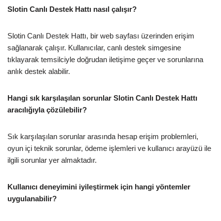
Slotin Canlı Destek Hattı nasıl çalışır?
Slotin Canlı Destek Hattı, bir web sayfası üzerinden erişim
sağlanarak çalışır. Kullanıcılar, canlı destek simgesine
tıklayarak temsilciyle doğrudan iletişime geçer ve sorunlarına
anlık destek alabilir.
Hangi sık karşılaşılan sorunlar Slotin Canlı Destek Hattı
aracılığıyla çözülebilir?
Sık karşılaşılan sorunlar arasında hesap erişim problemleri,
oyun içi teknik sorunlar, ödeme işlemleri ve kullanıcı arayüzü ile
ilgili sorunlar yer almaktadır.
Kullanıcı deneyimini iyileştirmek için hangi yöntemler
uygulanabilir?