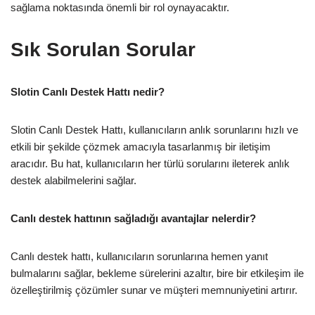
sağlama noktasında önemli bir rol oynayacaktır.
Sık Sorulan Sorular
Slotin Canlı Destek Hattı nedir?
Slotin Canlı Destek Hattı, kullanıcıların anlık sorunlarını hızlı ve
etkili bir şekilde çözmek amacıyla tasarlanmış bir iletişim
aracıdır. Bu hat, kullanıcıların her türlü sorularını ileterek anlık
destek alabilmelerini sağlar.
Canlı destek hattının sağladığı avantajlar nelerdir?
Canlı destek hattı, kullanıcıların sorunlarına hemen yanıt
bulmalarını sağlar, bekleme sürelerini azaltır, bire bir etkileşim ile
özelleştirilmiş çözümler sunar ve müşteri memnuniyetini artırır.