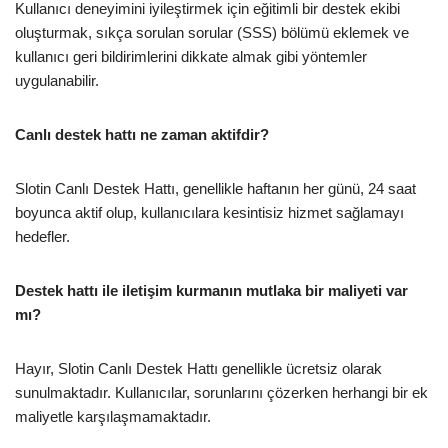
Kullanıcı deneyimini iyileştirmek için eğitimli bir destek ekibi
oluşturmak, sıkça sorulan sorular (SSS) bölümü eklemek ve
kullanıcı geri bildirimlerini dikkate almak gibi yöntemler
uygulanabilir.
Canlı destek hattı ne zaman aktifdir?
Slotin Canlı Destek Hattı, genellikle haftanın her günü, 24 saat
boyunca aktif olup, kullanıcılara kesintisiz hizmet sağlamayı
hedefler.
Destek hattı ile iletişim kurmanın mutlaka bir maliyeti var
mı?
Hayır, Slotin Canlı Destek Hattı genellikle ücretsiz olarak
sunulmaktadır. Kullanıcılar, sorunlarını çözerken herhangi bir ek
maliyetle karşılaşmamaktadır.