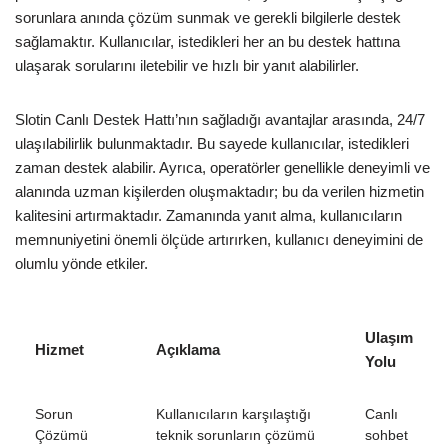
sorunlara anında çözüm sunmak ve gerekli bilgilerle destek
sağlamaktır. Kullanıcılar, istedikleri her an bu destek hattına
ulaşarak sorularını iletebilir ve hızlı bir yanıt alabilirler.
Slotin Canlı Destek Hattı’nın sağladığı avantajlar arasında, 24/7
ulaşılabilirlik bulunmaktadır. Bu sayede kullanıcılar, istedikleri
zaman destek alabilir. Ayrıca, operatörler genellikle deneyimli ve
alanında uzman kişilerden oluşmaktadır; bu da verilen hizmetin
kalitesini artırmaktadır. Zamanında yanıt alma, kullanıcıların
memnuniyetini önemli ölçüde artırırken, kullanıcı deneyimini de
olumlu yönde etkiler.
Ulaşım
Hizmet
Açıklama
Yolu
Sorun
Kullanıcıların karşılaştığı
Canlı
Çözümü
teknik sorunların çözümü
sohbet