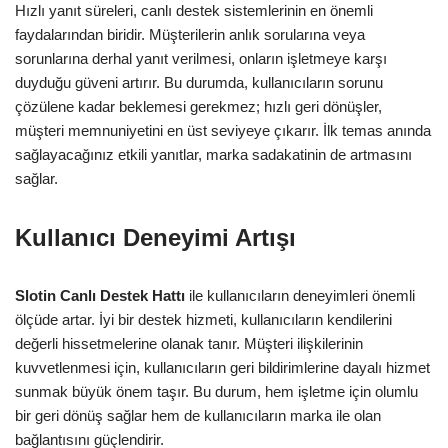
Hızlı yanıt süreleri, canlı destek sistemlerinin en önemli
faydalarından biridir. Müşterilerin anlık sorularına veya
sorunlarına derhal yanıt verilmesi, onların işletmeye karşı
duyduğu güveni artırır. Bu durumda, kullanıcıların sorunu
çözülene kadar beklemesi gerekmez; hızlı geri dönüşler,
müşteri memnuniyetini en üst seviyeye çıkarır. İlk temas anında
sağlayacağınız etkili yanıtlar, marka sadakatinin de artmasını
sağlar.
Kullanıcı Deneyimi Artışı
Slotin Canlı Destek Hattı
ile kullanıcıların deneyimleri önemli
ölçüde artar. İyi bir destek hizmeti, kullanıcıların kendilerini
değerli hissetmelerine olanak tanır. Müşteri ilişkilerinin
kuvvetlenmesi için, kullanıcıların geri bildirimlerine dayalı hizmet
sunmak büyük önem taşır. Bu durum, hem işletme için olumlu
bir geri dönüş sağlar hem de kullanıcıların marka ile olan
bağlantısını güçlendirir.