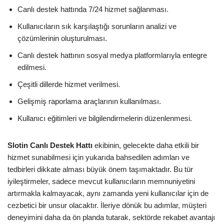
Canlı destek hattında 7/24 hizmet sağlanması.
Kullanıcıların sık karşılaştığı sorunların analizi ve
çözümlerinin oluşturulması.
Canlı destek hattının sosyal medya platformlarıyla entegre
edilmesi.
Çeşitli dillerde hizmet verilmesi.
Gelişmiş raporlama araçlarının kullanılması.
Kullanıcı eğitimleri ve bilgilendirmelerin düzenlenmesi.
Slotin Canlı Destek Hattı
ekibinin, gelecekte daha etkili bir
hizmet sunabilmesi için yukarıda bahsedilen adımları ve
tedbirleri dikkate alması büyük önem taşımaktadır. Bu tür
iyileştirmeler, sadece mevcut kullanıcıların memnuniyetini
artırmakla kalmayacak, aynı zamanda yeni kullanıcılar için de
cezbetici bir unsur olacaktır. İleriye dönük bu adımlar, müşteri
deneyimini daha da ön planda tutarak, sektörde rekabet avantajı