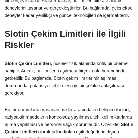
bir çerçeve sunar. Araştırmacılar, bu limitleri dikkate alarak
deneylerini tasarlar ve gerçekleştirirler. Bu bağlamda, geleneksel
deneyler kadar yenilikçi ve güncel teknolojileri de içermektedir.
Slotin Çekim Limitleri İle İlgili
Riskler
Slotin Çekim Limitleri
, nükleer fizik alanında kritik bir öneme
sahiptir. Ancak, bu limitlerin aşılması birçok riski beraberinde
getirebilir. Bu bağlamda, Slotin çekim limitlerinin aşılması
durumunda, potansiyel tehlikelerin iyi bir şekilde anlaşılması
gerekiyor.
Bu tür durumlarda yaşanan riskler arasında en belirgin olanları;
radyoaktif maddelerin kontrolsüz yayılması, tehlikeli miktarlarda
ışıma yapılması ve personel sağlık sorunlarıdır. Özellikle,
Slotin
Çekim Limitleri
olarak adlandırılan eşik değerlerin dışına