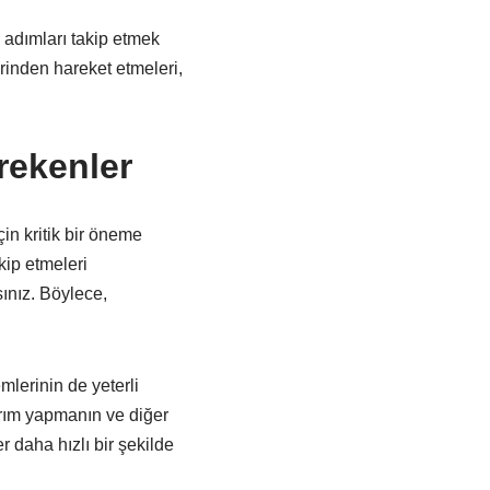
n adımları takip etmek
erinden hareket etmeleri,
rekenler
çin kritik bir öneme
kip etmeleri
sınız. Böylece,
mlerinin de yeterli
ırım yapmanın ve diğer
r daha hızlı bir şekilde