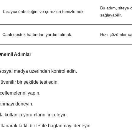
Bu adım, siteye d
Tarayıcı önbelleğini ve çerezleri temizlemek.
sağlayabilir.
Canlı destek hattından yardım almak.
Hızlı çözümler için
 Önemli Adımlar
i sosyal medya üzerinden kontrol edin.
üvenilir bir şekilde test edin.
cellemelerini yapın.
llanmayı deneyin.
rda kullanıcı yorumlarını inceleyin.
lanarak farklı bir IP ile bağlanmayı deneyin.