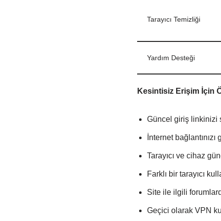
Tarayıcı Temizliği
Yardım Desteği
Kesintisiz Erişim İçin
Güncel giriş linkiniz
İnternet bağlantınızı g
Tarayıcı ve cihaz gün
Farklı bir tarayıcı ku
Site ile ilgili forumla
Geçici olarak VPN kul