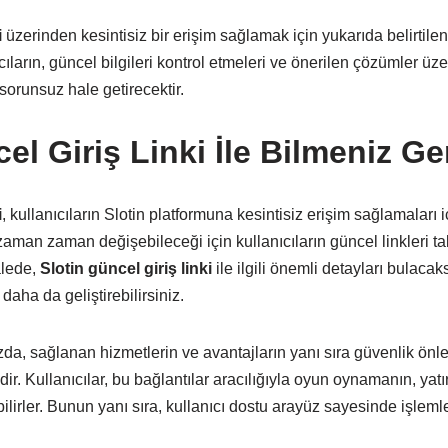
i
üzerinden kesintisiz bir erişim sağlamak için yukarıda belirtile
ıcıların, güncel bilgileri kontrol etmeleri ve önerilen çözümler üz
sorunsuz hale getirecektir.
el Giriş Linki İle Bilmeniz Ge
i
, kullanıcıların Slotin platformuna kesintisiz erişim sağlamaları i
 zaman zaman değişebileceği için kullanıcıların güncel linkleri ta
alede,
Slotin güncel giriş linki
ile ilgili önemli detayları bulacak
daha da geliştirebilirsiniz.
ızda, sağlanan hizmetlerin ve avantajların yanı sıra güvenlik önle
r. Kullanıcılar, bu bağlantılar aracılığıyla oyun oynamanın, yat
bilirler. Bunun yanı sıra, kullanıcı dostu arayüz sayesinde işlemle