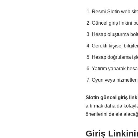
Resmi Slotin web site
Güncel giriş linkini bu
Hesap oluşturma bölü
Gerekli kişisel bilgile
Hesap doğrulama işl
Yatırım yaparak hesa
Oyun veya hizmetleri
Slotin güncel giriş link
artırmak daha da kolayla
önerilerini de ele alacağ
Giriş Linkini