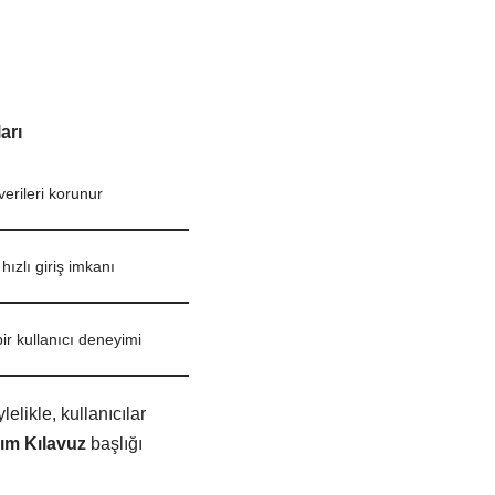
arı
verileri korunur
hızlı giriş imkanı
bir kullanıcı deneyimi
elikle, kullanıcılar
dım Kılavuz
başlığı