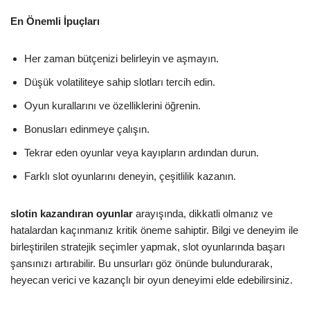
En Önemli İpuçları
Her zaman bütçenizi belirleyin ve aşmayın.
Düşük volatiliteye sahip slotları tercih edin.
Oyun kurallarını ve özelliklerini öğrenin.
Bonusları edinmeye çalışın.
Tekrar eden oyunlar veya kayıpların ardından durun.
Farklı slot oyunlarını deneyin, çeşitlilik kazanın.
slotin kazandıran oyunlar
arayışında, dikkatli olmanız ve
hatalardan kaçınmanız kritik öneme sahiptir. Bilgi ve deneyim ile
birleştirilen stratejik seçimler yapmak, slot oyunlarında başarı
şansınızı artırabilir. Bu unsurları göz önünde bulundurarak,
heyecan verici ve kazançlı bir oyun deneyimi elde edebilirsiniz.