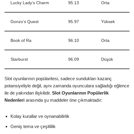
Lucky Lady’s Charm
95.13
Orta
Gonzo’s Quest
95.97
Yüksek
Book of Ra
96.10
Orta
Starburst
96.09
Düşük
Slot oyunlarının popülaritesi, sadece sundukları kazanç
potansiyeliyle değil, aynı zamanda oyunculara sağladığı eğlence
ile de yakından ilişkilidir.
Slot Oyunlarının Popülerlik
Nedenleri
arasında şu maddeler öne çıkmaktadır:
Kolay kurallar ve oynanabilirlik
Geniş tema ve çeşitlilik