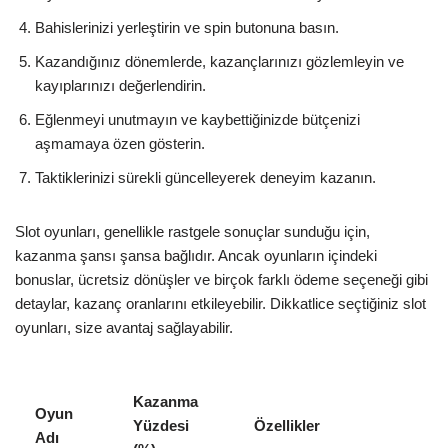
Bahislerinizi yerleştirin ve spin butonuna basın.
Kazandığınız dönemlerde, kazançlarınızı gözlemleyin ve
kayıplarınızı değerlendirin.
Eğlenmeyi unutmayın ve kaybettiğinizde bütçenizi
aşmamaya özen gösterin.
Taktiklerinizi sürekli güncelleyerek deneyim kazanın.
Slot oyunları, genellikle rastgele sonuçlar sunduğu için,
kazanma şansı şansa bağlıdır. Ancak oyunların içindeki
bonuslar, ücretsiz dönüşler ve birçok farklı ödeme seçeneği gibi
detaylar, kazanç oranlarını etkileyebilir. Dikkatlice seçtiğiniz slot
oyunları, size avantaj sağlayabilir.
Kazanma
Oyun
Yüzdesi
Özellikler
Adı