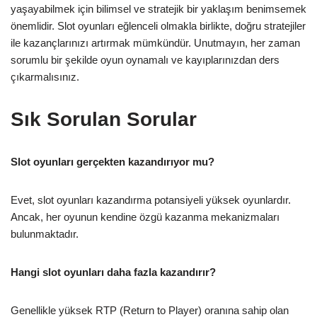
yaşayabilmek için bilimsel ve stratejik bir yaklaşım benimsemek
önemlidir. Slot oyunları eğlenceli olmakla birlikte, doğru stratejiler
ile kazançlarınızı artırmak mümkündür. Unutmayın, her zaman
sorumlu bir şekilde oyun oynamalı ve kayıplarınızdan ders
çıkarmalısınız.
Sık Sorulan Sorular
Slot oyunları gerçekten kazandırıyor mu?
Evet, slot oyunları kazandırma potansiyeli yüksek oyunlardır.
Ancak, her oyunun kendine özgü kazanma mekanizmaları
bulunmaktadır.
Hangi slot oyunları daha fazla kazandırır?
Genellikle yüksek RTP (Return to Player) oranına sahip olan