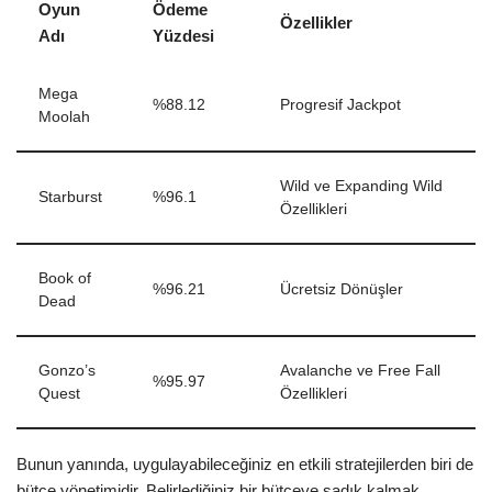
Oyun
Ödeme
Özellikler
Adı
Yüzdesi
Mega
%88.12
Progresif Jackpot
Moolah
Wild ve Expanding Wild
Starburst
%96.1
Özellikleri
Book of
%96.21
Ücretsiz Dönüşler
Dead
Gonzo’s
Avalanche ve Free Fall
%95.97
Quest
Özellikleri
Bunun yanında, uygulayabileceğiniz en etkili stratejilerden biri de
bütçe yönetimidir. Belirlediğiniz bir bütçeye sadık kalmak,