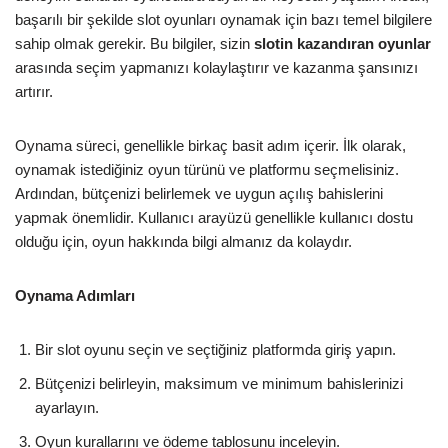
başarılı bir şekilde slot oyunları oynamak için bazı temel bilgilere
sahip olmak gerekir. Bu bilgiler, sizin
slotin kazandıran oyunlar
arasında seçim yapmanızı kolaylaştırır ve kazanma şansınızı
artırır.
Oynama süreci, genellikle birkaç basit adım içerir. İlk olarak,
oynamak istediğiniz oyun türünü ve platformu seçmelisiniz.
Ardından, bütçenizi belirlemek ve uygun açılış bahislerini
yapmak önemlidir. Kullanıcı arayüzü genellikle kullanıcı dostu
olduğu için, oyun hakkında bilgi almanız da kolaydır.
Oynama Adımları
Bir slot oyunu seçin ve seçtiğiniz platformda giriş yapın.
Bütçenizi belirleyin, maksimum ve minimum bahislerinizi
ayarlayın.
Oyun kurallarını ve ödeme tablosunu inceleyin.