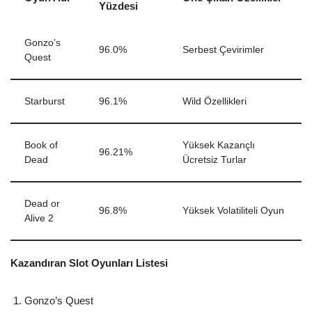
Yüzdesi
Gonzo’s
96.0%
Serbest Çevirimler
Quest
Starburst
96.1%
Wild Özellikleri
Book of
Yüksek Kazançlı
96.21%
Dead
Ücretsiz Turlar
Dead or
96.8%
Yüksek Volatiliteli Oyun
Alive 2
Kazandıran Slot Oyunları Listesi
Gonzo’s Quest