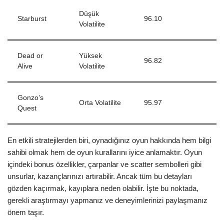
Düşük
Starburst
96.10
Volatilite
Dead or
Yüksek
96.82
Alive
Volatilite
Gonzo’s
Orta Volatilite
95.97
Quest
En etkili stratejilerden biri, oynadığınız oyun hakkında hem bilgi
sahibi olmak hem de oyun kurallarını iyice anlamaktır. Oyun
içindeki bonus özellikler, çarpanlar ve scatter sembolleri gibi
unsurlar, kazançlarınızı artırabilir. Ancak tüm bu detayları
gözden kaçırmak, kayıplara neden olabilir. İşte bu noktada,
gerekli araştırmayı yapmanız ve deneyimlerinizi paylaşmanız
önem taşır.