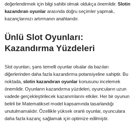
değerlendirmek için bilgi sahibi olmak oldukça önemlidir.
Slotin
kazandıran oyunlar
arasında doğru seçimler yapmak,
kazançlarınızı artırmanın anahtarıdır.
Ünlü Slot Oyunları:
Kazandırma Yüzdeleri
Slot oyunları, şans temelli oyunlar olsalar da bazıları
diğerlerinden daha fazla kazandırma potansiyeline sahiptir. Bu
noktada,
slotin kazandıran oyunlar
konusunu incelemek
önemlidir. Oyunların kazandırma yüzdeleri, oyuncuların uzun
vadede gerçekleştirilecek kazanımlarını etkiler. Her bir oyunun
belirli bir Matematiksel model kapsamında tasarlandığı
unutulmamalıdır. Özellikle yüksek oranlı oyunlar, oyunculara
daha fazla kazanç sağlamak için optimize edilmiştir.