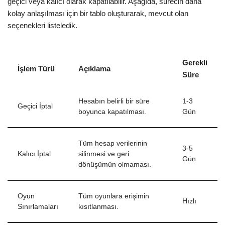
geçici veya kalıcı olarak kapatılabilir. Aşağıda, sürecin daha
kolay anlaşılması için bir tablo oluşturarak, mevcut olan
seçenekleri listeledik.
Gerekli
İşlem Türü
Açıklama
Süre
Hesabın belirli bir süre
1-3
Geçici İptal
boyunca kapatılması.
Gün
Tüm hesap verilerinin
3-5
Kalıcı İptal
silinmesi ve geri
Gün
dönüşümün olmaması.
Oyun
Tüm oyunlara erişimin
Hızlı
Sınırlamaları
kısıtlanması.