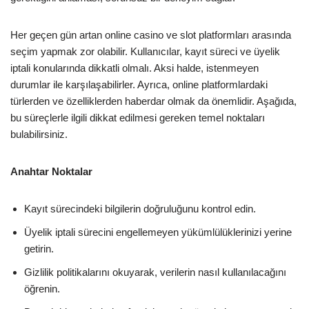
Her geçen gün artan online casino ve slot platformları arasında
seçim yapmak zor olabilir. Kullanıcılar, kayıt süreci ve üyelik
iptali konularında dikkatli olmalı. Aksi halde, istenmeyen
durumlar ile karşılaşabilirler. Ayrıca, online platformlardaki
türlerden ve özelliklerden haberdar olmak da önemlidir. Aşağıda,
bu süreçlerle ilgili dikkat edilmesi gereken temel noktaları
bulabilirsiniz.
Anahtar Noktalar
Kayıt sürecindeki bilgilerin doğruluğunu kontrol edin.
Üyelik iptali sürecini engellemeyen yükümlülüklerinizi yerine
getirin.
Gizlilik politikalarını okuyarak, verilerin nasıl kullanılacağını
öğrenin.