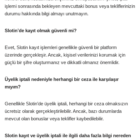
işlemi sonrasında bekleyen mevcuttaki bonus veya tekliflerinizin
durumu hakkında bilgi almayı unutmayın.
Slotin’de kayıt olmak güvenli mi?
Evet, Slotin kayıt işlemleri genellikle güvenli bir platform
üzerinde gerçekleşir. Ancak, kişisel verilerinizi korumak için
güçlü bir şifre oluşturmanız ve dikkatli olmanız önemlidir.
Üyelik iptali nedeniyle herhangi bir ceza ile karşılaşır
mıyım?
Genellikle Slotin’de üyelik iptali, herhangi bir ceza olmaksızın
ücretsiz olarak gerçekleştirilebilir. Ancak, bazı durumlarda
mevcut olan bonuslar veya teklifler kaybedilebilir.
Slotin kayıt ve üyelik iptali ile ilgili daha fazla bilgi nereden