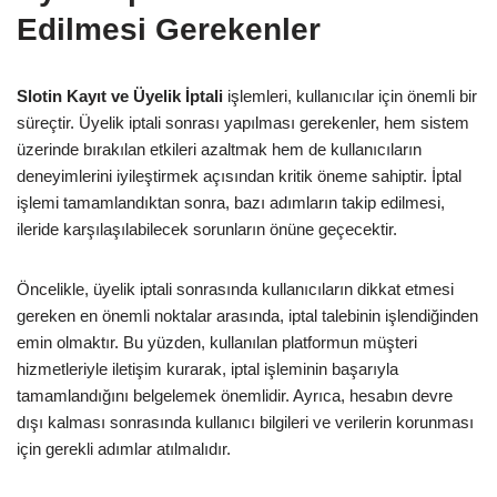
Edilmesi Gerekenler
Slotin Kayıt ve Üyelik İptali
işlemleri, kullanıcılar için önemli bir
süreçtir. Üyelik iptali sonrası yapılması gerekenler, hem sistem
üzerinde bırakılan etkileri azaltmak hem de kullanıcıların
deneyimlerini iyileştirmek açısından kritik öneme sahiptir. İptal
işlemi tamamlandıktan sonra, bazı adımların takip edilmesi,
ileride karşılaşılabilecek sorunların önüne geçecektir.
Öncelikle, üyelik iptali sonrasında kullanıcıların dikkat etmesi
gereken en önemli noktalar arasında, iptal talebinin işlendiğinden
emin olmaktır. Bu yüzden, kullanılan platformun müşteri
hizmetleriyle iletişim kurarak, iptal işleminin başarıyla
tamamlandığını belgelemek önemlidir. Ayrıca, hesabın devre
dışı kalması sonrasında kullanıcı bilgileri ve verilerin korunması
için gerekli adımlar atılmalıdır.