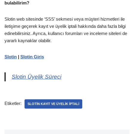
bulabilirim?
Slotin web sitesinde ‘SSS’ sekmesi veya müşteri hizmetleri ile
iletişime geçerek kayıt ve üyelik iptali hakkında daha fazla bilgi
edinebilirsiniz. Ayrıca, kullanıcı forumları ve inceleme siteleri de
yararlı kaynaklar olabilir.
Slotin
|
Slotin Giriş
Slotin Üyelik Süreci
Etiketler:
SLOTIN KAYIT VE ÜYELIK İPTALI