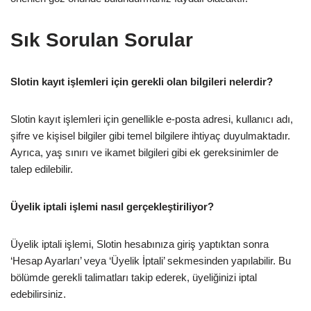
Sık Sorulan Sorular
Slotin kayıt işlemleri için gerekli olan bilgileri nelerdir?
Slotin kayıt işlemleri için genellikle e-posta adresi, kullanıcı adı,
şifre ve kişisel bilgiler gibi temel bilgilere ihtiyaç duyulmaktadır.
Ayrıca, yaş sınırı ve ikamet bilgileri gibi ek gereksinimler de
talep edilebilir.
Üyelik iptali işlemi nasıl gerçekleştiriliyor?
Üyelik iptali işlemi, Slotin hesabınıza giriş yaptıktan sonra
‘Hesap Ayarları’ veya ‘Üyelik İptali’ sekmesinden yapılabilir. Bu
bölümde gerekli talimatları takip ederek, üyeliğinizi iptal
edebilirsiniz.