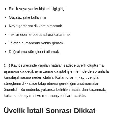
Eksik veya yanlış kişisel bilgi girişi
Güçsüz şifre kullanımı
Kayıt şartlarını dikkate almamak
Tekrar eden e-posta adresi kullanmak
Telefon numarasını yanlış girmek
Doğrulama süreçlerini atlamak
(…) Kayıt sürecinde yapılan hatalar, sadece üyelik oluşturma
aşamasında değil, aynı zamanda iptal işlemlerinde de sorunlarla
karşılaşılmasına neden olabilir. Kullanıcıların, kayıt ve iptal
süreçlerini dikkatlice takip etmesi gerektiğini unutmamaları
önemlidir. Bu nedenle, yukarıda belirtilen hatalardan kaçınmak,
kullanıcı deneyimini ve memnuniyetini artıracaktır.
Üyelik İptali Sonrası Dikkat