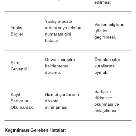
edilmesi.
Yanlış e-posta
Verilen bilgilerin
Yanlış
adresi veya telefon
gözden
Bilgiler
numarası gibi
geçirilmesi.
hatalar.
Güvenli bir şifre
Önerilen şifre
Şifre
belirlememe
kurallarına
Güvenliği
durumu.
uymak.
Şartların
Kayıt
Hizmet şartlarının
dikkatlice
Şartlarını
dikkate
okunması ve
Okumamak
alınmaması.
anlaşılması.
Kaçınılması Gereken Hatalar
: