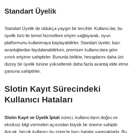
Standart Üyelik
Standart Üyelik de oldukça yaygın bir tercihtir. Kullanıcılar, bu
üyelik türü ile temel hizmetlere erişim sağlayarak, oyun
platformunu kullanmaya başlayabilirler. Standart üyeler, bazı
avantajlardan faydalanabilirken, premium kullanıcılara göre
sınırlı erişime sahiptirler. Bununla birlikte, hesaplarını daha üst
düzey bir üyelik türüne yükselterek daha fazla avantaj elde etme
şansına sahiptirler.
Slotin Kayıt Sürecindeki
Kullanıcı Hataları
Slotin Kayıt ve Üyelik İptali
süreci, kullanıcıların doğru ve
eksiksiz bilgi vermeleri açısından büyük bir öneme sahiptir.
Ancak, birçok kullanıcı bu süreçte bazı hatalar yapmaktadır. Bu