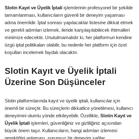
Slotin Kayıt ve Üyelik İptali
işlemlerinin profesyonel bir şekilde
tamamlanması, kullanıcıların güvenli bir deneyim yaşaması
adına önemlidir. İptal sonrası yapılacaklar listesine dikkat etmek
ve gerekli adımları izlemek, ileride karşılaşılabilecek ihtimalleri
minimize edecektir. Unutulmamalıdır ki, her platformun kendine
özgü iptal politikaları olabilir, bu nedenle her platform için özel
koşulları incelemek faydalı olacaktır.
Slotin Kayıt ve Üyelik İptali
Üzerine Son Düşünceler
Slotin platformlarında kayıt ve üyelik iptali, kullanıcılar için
önemli bir süreçtir. Bu süreçlerin dikkatlice yönetilmesi, kullanıcı
deneyimini olumlu yönde etkileyebilir. Özellikle,
Slotin Kayıt ve
Üyelik İptali
işlemleri, güvenliğiniz ve gizliliğiniz açısından
büyük önem taşır. Kullanıcıların, hangi adımları izlemesi
gerektiğini anlaması, sorunsuz bir deneyim sağlar.