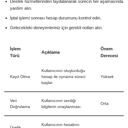
Destek hizmetlerinden faydalanarak sürecin her aşamasında
yardım alın.
İptal işlemi sonrası hesap durumunu kontrol edin.
Gelecekteki deneyimleriniz için gerekli notları alın.
İşlem
Önem
Açıklama
Türü
Derecesi
Kullanıcının oluşturduğu
Kayıt Olma
hesap ile oynama süreci
Yüksek
başlar.
Veri
Kullanıcının verdiği
Orta
Doğrulama
bilgilerin onaylanması.
Kullanıcının hesabını
Üyelik