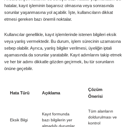
hatalar, kayıt işleminin başarısız olmasına veya sonrasında
sorunlar yaşanmasına yol açabilir. İşte, kullanıcıların dikkat
etmesi gereken bazı önemli noktalar.
Kullanıcılar genellikle, kayıt işlemlerinde istenen bilgileri eksik
veya yanlış vermektedir. Bu durum, işlem sürecinin uzamasına
sebep olabilir. Ayrıca, yanlış bilgiler verilmesi, üyeliğin iptali
aşamasında da sorunlar yaratabilir. Kayıt adımlarını takip etmek
ve her bir adımı dikkatle gözden geçirmek, bu tür sorunların
önüne geçebilir.
Çözüm
Hata Türü
Açıklama
Önerisi
Tüm alanların
Kayıt formunda
doldurulması ve
Eksik Bilgi
bazı bilgilerin yer
kontrol
almadığı durumlar.