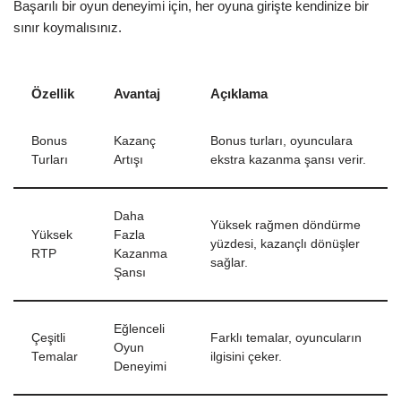
Başarılı bir oyun deneyimi için, her oyuna girişte kendinize bir
sınır koymalısınız.
Özellik
Avantaj
Açıklama
Bonus
Kazanç
Bonus turları, oyunculara
Turları
Artışı
ekstra kazanma şansı verir.
Daha
Yüksek rağmen döndürme
Yüksek
Fazla
yüzdesi, kazançlı dönüşler
RTP
Kazanma
sağlar.
Şansı
Eğlenceli
Çeşitli
Farklı temalar, oyuncuların
Oyun
Temalar
ilgisini çeker.
Deneyimi