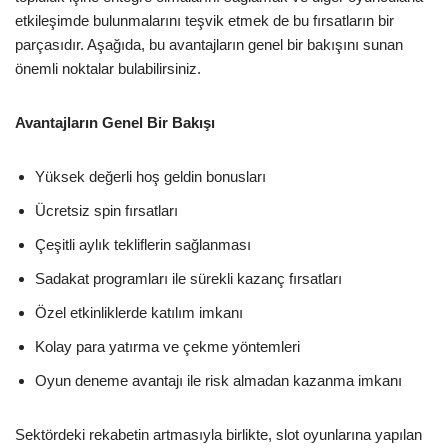
etkileşimde bulunmalarını teşvik etmek de bu fırsatların bir
parçasıdır. Aşağıda, bu avantajların genel bir bakışını sunan
önemli noktalar bulabilirsiniz.
Avantajların Genel Bir Bakışı
Yüksek değerli hoş geldin bonusları
Ücretsiz spin fırsatları
Çeşitli aylık tekliflerin sağlanması
Sadakat programları ile sürekli kazanç fırsatları
Özel etkinliklerde katılım imkanı
Kolay para yatırma ve çekme yöntemleri
Oyun deneme avantajı ile risk almadan kazanma imkanı
Sektördeki rekabetin artmasıyla birlikte, slot oyunlarına yapılan