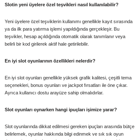
Slotin yeni üyelere özel teşvikleri nasıl kullanılabilir?
Yeni üyelere özel teşviklerin kullanımı genellikle kayıt sırasında
ya da ilk para yatırma işlemi yapıldığında gerçekleşir. Bu
teşvikler, hesap açıldığında otomatik olarak tanımlanır veya
belirli bir kod girilerek aktif hale getirilebilir.
En iyi slot oyunlarının özellikleri nelerdir?
En iyi slot oyunları genellikle yüksek grafik kalitesi, çeşitli tema
seçenekleri, bonus oyunları ve jackpot fırsatları ile öne çıkar.
Ayrıca kullanıcı dostu arayüze sahip olmalıdırlar.
Slot oyunları oynarken hangi ipuçları işimize yarar?
Slot oyunlarında dikkat edilmesi gereken ipuçları arasında bütçe
belirlemek, oyunlar hakkında bilgi edinmek ve sık sık oyun