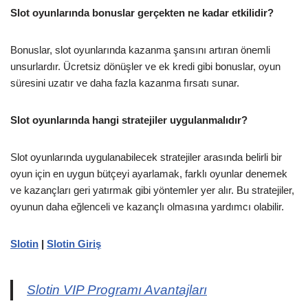
Slot oyunlarında bonuslar gerçekten ne kadar etkilidir?
Bonuslar, slot oyunlarında kazanma şansını artıran önemli
unsurlardır. Ücretsiz dönüşler ve ek kredi gibi bonuslar, oyun
süresini uzatır ve daha fazla kazanma fırsatı sunar.
Slot oyunlarında hangi stratejiler uygulanmalıdır?
Slot oyunlarında uygulanabilecek stratejiler arasında belirli bir
oyun için en uygun bütçeyi ayarlamak, farklı oyunlar denemek
ve kazançları geri yatırmak gibi yöntemler yer alır. Bu stratejiler,
oyunun daha eğlenceli ve kazançlı olmasına yardımcı olabilir.
Slotin
|
Slotin Giriş
Slotin VIP Programı Avantajları