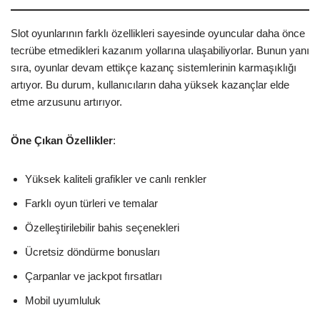
Slot oyunlarının farklı özellikleri sayesinde oyuncular daha önce
tecrübe etmedikleri kazanım yollarına ulaşabiliyorlar. Bunun yanı
sıra, oyunlar devam ettikçe kazanç sistemlerinin karmaşıklığı
artıyor. Bu durum, kullanıcıların daha yüksek kazançlar elde
etme arzusunu artırıyor.
Öne Çıkan Özellikler
:
Yüksek kaliteli grafikler ve canlı renkler
Farklı oyun türleri ve temalar
Özelleştirilebilir bahis seçenekleri
Ücretsiz döndürme bonusları
Çarpanlar ve jackpot fırsatları
Mobil uyumluluk