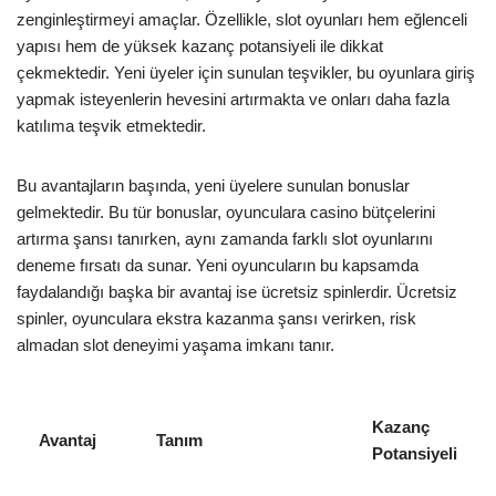
zenginleştirmeyi amaçlar. Özellikle, slot oyunları hem eğlenceli
yapısı hem de yüksek kazanç potansiyeli ile dikkat
çekmektedir. Yeni üyeler için sunulan teşvikler, bu oyunlara giriş
yapmak isteyenlerin hevesini artırmakta ve onları daha fazla
katılıma teşvik etmektedir.
Bu avantajların başında, yeni üyelere sunulan bonuslar
gelmektedir. Bu tür bonuslar, oyunculara casino bütçelerini
artırma şansı tanırken, aynı zamanda farklı slot oyunlarını
deneme fırsatı da sunar. Yeni oyuncuların bu kapsamda
faydalandığı başka bir avantaj ise ücretsiz spinlerdir. Ücretsiz
spinler, oyunculara ekstra kazanma şansı verirken, risk
almadan slot deneyimi yaşama imkanı tanır.
Kazanç
Avantaj
Tanım
Potansiyeli