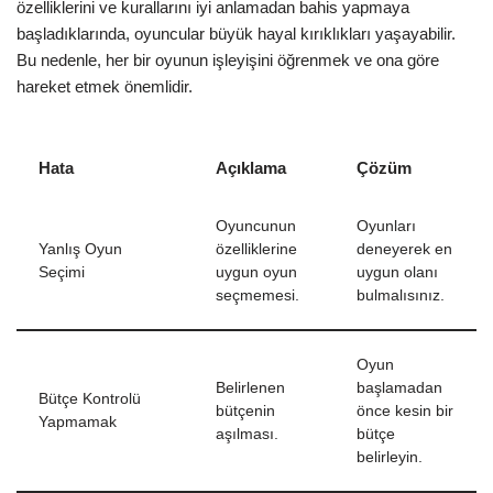
özelliklerini ve kurallarını iyi anlamadan bahis yapmaya
başladıklarında, oyuncular büyük hayal kırıklıkları yaşayabilir.
Bu nedenle, her bir oyunun işleyişini öğrenmek ve ona göre
hareket etmek önemlidir.
Hata
Açıklama
Çözüm
Oyuncunun
Oyunları
Yanlış Oyun
özelliklerine
deneyerek en
Seçimi
uygun oyun
uygun olanı
seçmemesi.
bulmalısınız.
Oyun
Belirlenen
başlamadan
Bütçe Kontrolü
bütçenin
önce kesin bir
Yapmamak
aşılması.
bütçe
belirleyin.