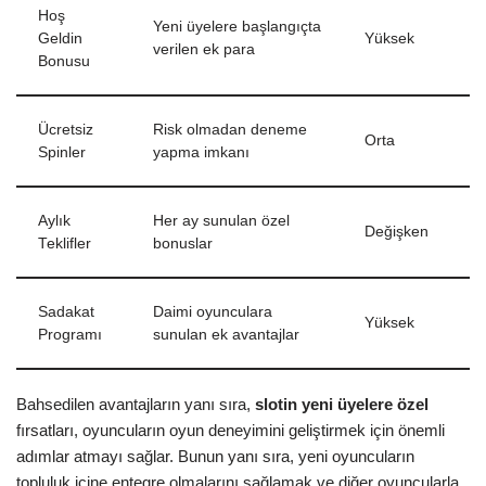
Hoş
Yeni üyelere başlangıçta
Geldin
Yüksek
verilen ek para
Bonusu
Ücretsiz
Risk olmadan deneme
Orta
Spinler
yapma imkanı
Aylık
Her ay sunulan özel
Değişken
Teklifler
bonuslar
Sadakat
Daimi oyunculara
Yüksek
Programı
sunulan ek avantajlar
Bahsedilen avantajların yanı sıra,
slotin yeni üyelere özel
fırsatları, oyuncuların oyun deneyimini geliştirmek için önemli
adımlar atmayı sağlar. Bunun yanı sıra, yeni oyuncuların
topluluk içine entegre olmalarını sağlamak ve diğer oyuncularla