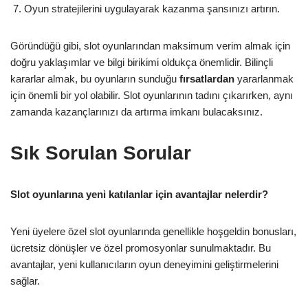
Oyun stratejilerini uygulayarak kazanma şansınızı artırın.
Göründüğü gibi, slot oyunlarından maksimum verim almak için
doğru yaklaşımlar ve bilgi birikimi oldukça önemlidir. Bilinçli
kararlar almak, bu oyunların sunduğu
fırsatlardan
yararlanmak
için önemli bir yol olabilir. Slot oyunlarının tadını çıkarırken, aynı
zamanda kazançlarınızı da artırma imkanı bulacaksınız.
Sık Sorulan Sorular
Slot oyunlarına yeni katılanlar için avantajlar nelerdir?
Yeni üyelere özel slot oyunlarında genellikle hoşgeldin bonusları,
ücretsiz dönüşler ve özel promosyonlar sunulmaktadır. Bu
avantajlar, yeni kullanıcıların oyun deneyimini geliştirmelerini
sağlar.