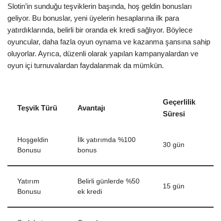
Slotin’in sunduğu teşviklerin başında, hoş geldin bonusları
geliyor. Bu bonuslar, yeni üyelerin hesaplarına ilk para
yatırdıklarında, belirli bir oranda ek kredi sağlıyor. Böylece
oyuncular, daha fazla oyun oynama ve kazanma şansına sahip
oluyorlar. Ayrıca, düzenli olarak yapılan kampanyalardan ve
oyun içi turnuvalardan faydalanmak da mümkün.
Geçerlilik
Teşvik Türü
Avantajı
Süresi
Hoşgeldin
İlk yatırımda %100
30 gün
Bonusu
bonus
Yatırım
Belirli günlerde %50
15 gün
Bonusu
ek kredi