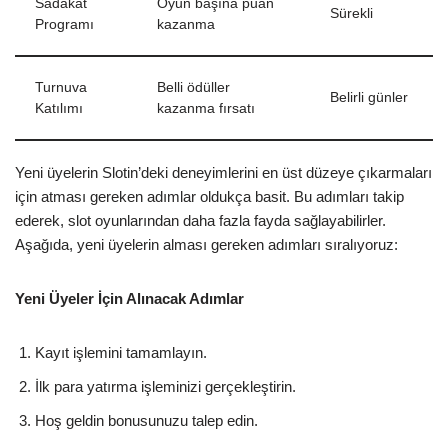
Sadakat
Oyun başına puan
Sürekli
Programı
kazanma
Turnuva
Belli ödüller
Belirli günler
Katılımı
kazanma fırsatı
Yeni üyelerin Slotin’deki deneyimlerini en üst düzeye çıkarmaları
için atması gereken adımlar oldukça basit. Bu adımları takip
ederek, slot oyunlarından daha fazla fayda sağlayabilirler.
Aşağıda, yeni üyelerin alması gereken adımları sıralıyoruz:
Yeni Üyeler İçin Alınacak Adımlar
Kayıt işlemini tamamlayın.
İlk para yatırma işleminizi gerçekleştirin.
Hoş geldin bonusunuzu talep edin.